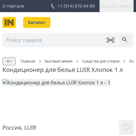
О портале
+7 (914) 670-04-89
Заказать звонок
Каталог
Главная
Бытовая химия
Средства для стирки
Кон
Кондиционер для белья LUIR Хлопок 1 л
Россия
,
LUIR