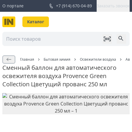
О портале
+7 (914) 670-04-89
Заказать звонок
Каталог
Главная
Бытовая химия
Освежители воздуха
Авт
Сменный баллон для автоматического
освежителя воздуха Provence Green
Collection Цветущий прованс 250 мл