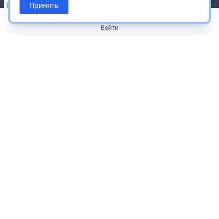
Принять
Войти
О портале
Работа с платформой
Производителям и дистрибьюторам
Продвижение ваших брендов
Публичная оферта
Согласие на обработку персональных данных
Доставка и оплата
Контакты