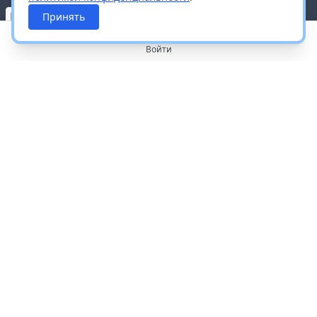
Принять
Войти
О портале
Работа с платформой
Производителям и дистрибьюторам
Продвижение ваших брендов
Публичная оферта
Согласие на обработку персональных данных
Доставка и оплата
Контакты