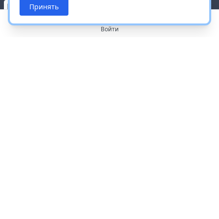
Принять
Войти
О портале
Работа с платформой
Производителям и дистрибьюторам
Продвижение ваших брендов
Публичная оферта
Согласие на обработку персональных данных
Доставка и оплата
Контакты