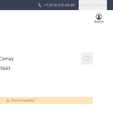
+7 (914) 670-04-89
Заказать звонок
Войти
Camay
05643
Нашли ошибку?