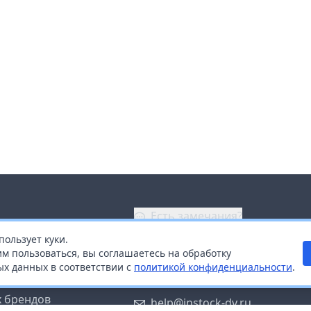
Есть замечания?
пользует куки.
ой
+7 (914) 670-04-89
м пользоваться, вы соглашаетесь на обработку
х данных в соответствии с
политикой конфиденциальности
.
дистрибьюторам
Заказать звонок
 брендов
help@instock-dv.ru