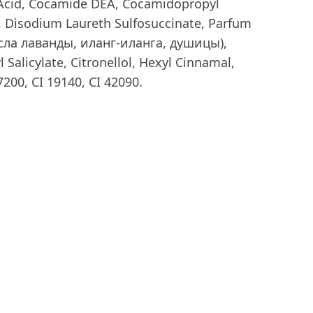
 Acid, Cocamide DEA, Cocamidopropyl
 Disodium Laureth Sulfosuccinate, Parfum
ла лаванды, иланг-иланга, душицы),
Salicylate, Citronellol, Hexyl Cinnamal,
7200, CI 19140, CI 42090.