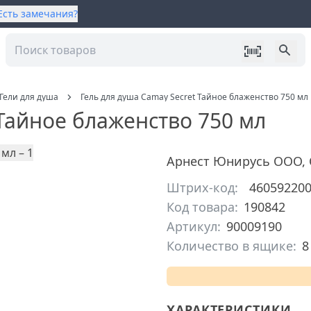
Есть замечания?
Гели для душа
Гель для душа Camay Secret Тайное блаженство 750 мл
 Тайное блаженство 750 мл
Арнест Юнирусь ООО
,
Штрих-код:
46059220
Код товара:
190842
Артикул:
90009190
Количество в ящике:
8
ХАРАКТЕРИСТИКИ