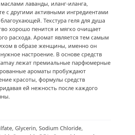
маслами лаванды, иланг-иланга,
те с другими активными ингредиентами
 благоухающей. Текстура геля для душа
тво хорошо пенится и мягко очищает
ого расхода. Аромат является тем самым
хом в образе женщины, именно он
 нужное настроение. В основе средств
т Camay лежат премиальные парфюмерные
ированные ароматы пробуждают
ение красоты, формулы средств
ридавая ей нежность после каждого
нны.
fate, Glycerin, Sodium Chloride,