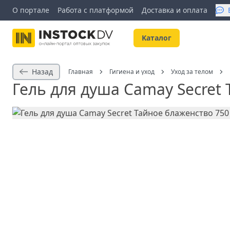
О портале
Работа с платформой
Доставка и оплата
Kаталог
Назад
Главная
Гигиена и уход
Уход за телом
Гель для душа Camay Secret