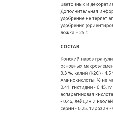
цветочных и декоратив
Дополнительная инфор
удобрение не теряет а
удобрения (ориентирово
ложка – 25 г.
СОСТАВ
Конский навоз гранул
основных макроэлемента 
3,3 %, калий (K2O) - 4,
Аминокислоты, % не мен
0,41, гистидин - 0,45, г
аспарагиновая кислота 
- 0,46, лейцин и изолей
серин - 0,25, тирозин - 