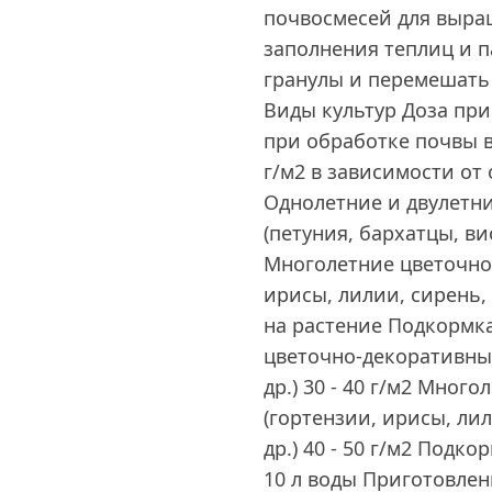
почвосмесей для выра
заполнения теплиц и п
гранулы и перемешат
Виды культур Доза пр
при обработке почвы в
г/м2 в зависимости от
Однолетние и двулетн
(петуния, бархатцы, вио
Многолетние цветочно
ирисы, лилии, сирень, ж
на растение Подкормка
цветочно-декоративные
др.) 30 - 40 г/м2 Мно
(гортензии, ирисы, лил
др.) 40 - 50 г/м2 Подк
10 л воды Приготовлен