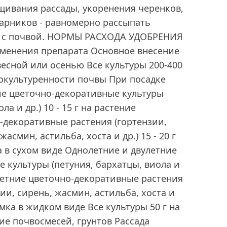
щивания рассады, укоренения черенков,
арников - равномерно рассыпать
ь с почвой. НОРМЫ РАСХОДА УДОБРЕНИЯ
именения препарата Основное внесение
есной или осенью Все культуры 200-400
 окультуренности почвы При посадке
ие цветочно-декоративные культуры
ла и др.) 10 - 15 г на растение
-декоративные растения (гортензии,
асмин, астильба, хоста и др.) 15 - 20 г
 в сухом виде Однолетние и двулетние
 культуры (петуния, бархатцы, виола и
голетние цветочно-декоративные растения
ии, сирень, жасмин, астильба, хоста и
ормка в жидком виде Все культуры 50 г на
ие почвосмесей, грунтов Рассада