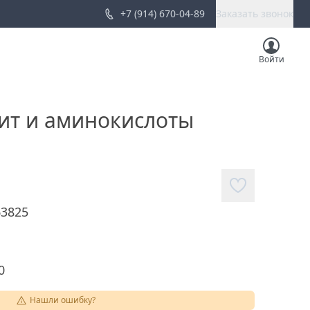
+7 (914) 670-04-89
Заказать звонок
Войти
лит и аминокислоты
63825
0
Нашли ошибку?