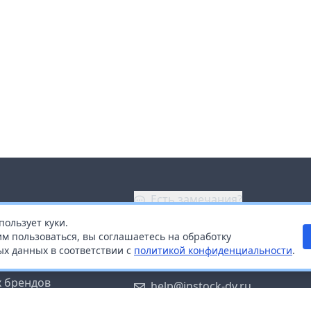
Есть замечания?
пользует куки.
ой
+7 (914) 670-04-89
м пользоваться, вы соглашаетесь на обработку
х данных в соответствии с
политикой конфиденциальности
.
дистрибьюторам
Заказать звонок
 брендов
help@instock-dv.ru