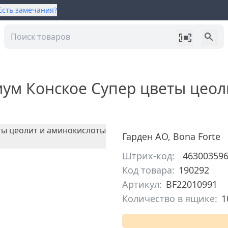
Есть замечания?
иум Конское Супер цветы цео
Гарден АО
,
Bona Forte
Штрих-код:
46300359
Код товара:
190292
Артикул:
BF22010991
Количество в ящике:
1