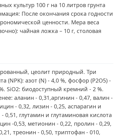
ных культур 100 г на 10 литров грунта
мация: После окончания срока годности
грономической ценности. Мера веса
чно): чайная ложка – 10 г, столовая
ированный, цеолит природный. Три
(NPK): азот (N) - 4,0 %, фосфор (P2O5) -
5 %. SiO2: биодоступный кремний - 2 %.
ее: аланин - 0,31,аргинин - 0,47, валин -
лицин - 0,32, лизин - 0,25, аспарагин и
- 0,51, глутамин и глутаминовая кислота
цин -0,53, метионин - 0,22, пролин - 0,29,
0,21, треонин - 0,50, триптофан - 010,