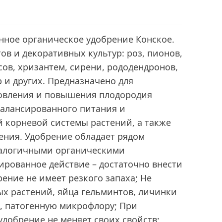
ное органическое удобрение Конское.
ов и декоративных культур: роз, пионов,
сов, хризантем, сирени, рододендронов,
р и других. Предназначено для
новления и повышения плодородия
балансированного питания и
корневой системы растений, а также
ения. Удобрение обладает рядом
налогичными органическими
ированное действие – достаточно внести
брение не имеет резкого запаха; Не
ых растений, яйца гельминтов, личинки
, патогенную микрофлору; При
добрение не меняет своих свойств;