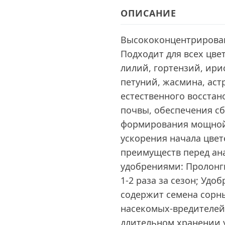
ОПИСАНИЕ
Высококонцентрирован
Подходит для всех цвет
лилий, гортензий, ири
петуний, жасмина, аст
естественного восста
почвы, обеспечения с
формирования мощной 
ускорения начала цвет
преимуществ перед а
удобрениями: Пролонг
1-2 раза за сезон; Удо
содержит семена сорн
насекомых-вредителей
длительном хранении у