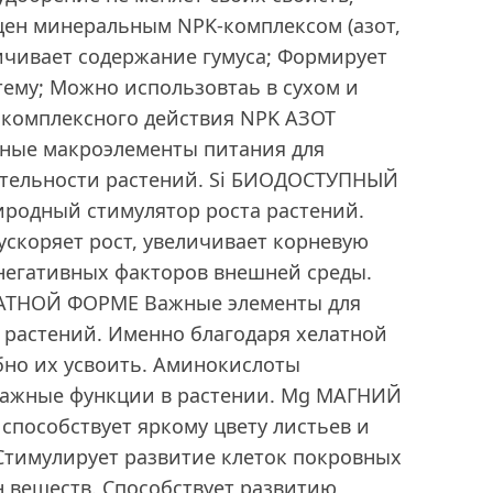
ен минеральным NPK-комплексом (азот,
ичивает содержание гумуса; Формирует
ему; Можно использовтаь в сухом и
 комплексного действия NPK АЗОТ
ые макроэлементы питания для
тельности растений. Si БИОДОСТУПНЫЙ
одный стимулятор роста растений.
ускоряет рост, увеличивает корневую
 негативных факторов внешней среды.
АТНОЙ ФОРМЕ Важные элементы для
 растений. Именно благодаря хелатной
бно их усвоить. Аминокислоты
важные функции в растении. Mg МАГНИЙ
способствует яркому цвету листьев и
Стимулирует развитие клеток покровных
н веществ. Способствует развитию