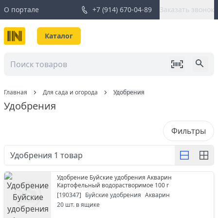
О портале
+7 (914) 670-04-89
Заказать звонок
Каталог
Главная
Для сада и огорода
Удобрения
Удобрения
Фильтры
Удобрения
1
товар
Удобрение Буйские удобрения Акварин
Картофельный водорастворимое 100 г
[
190347
]
Буйские удобрения
Акварин
20
шт. в ящике