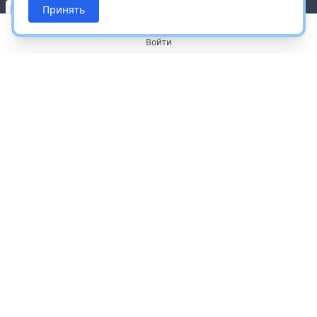
Принять
Войти
О портале
Работа с платформой
Производителям и дистрибьюторам
Продвижение ваших брендов
Публичная оферта
Согласие на обработку персональных данных
Доставка и оплата
Контакты