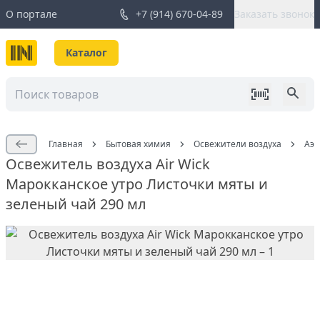
О портале
+7 (914) 670-04-89
Заказать звонок
Каталог
Главная
Бытовая химия
Освежители воздуха
Аэр
Освежитель воздуха Air Wick
Марокканское утро Листочки мяты и
зеленый чай 290 мл