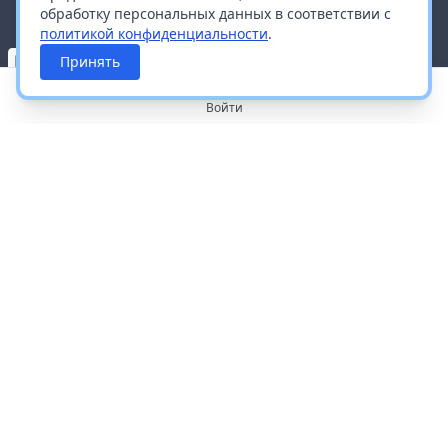
обработку персональных данных в соответствии с
политикой конфиденциальности
.
Принять
Войти
О портале
Работа с платформой
Производителям и дистрибьюторам
Продвижение ваших брендов
Публичная оферта
Согласие на обработку персональных данных
Доставка и оплата