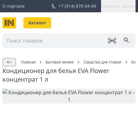
О портале
+7 (914) 670-04-89
Заказать звонок
Каталог
Главная
Бытовая химия
Средства для стирки
Кон
Кондиционер для белья EVA Flower
концентрат 1 л