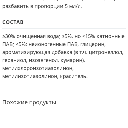
разбавить в пропорции 5 мл/л.
СОСТАВ
≥30% очищенная вода; ≥5%, но <15% катионные
ПАВ; <5%: неионогенные ПАВ, глицерин,
ароматизирующая добавка (в т.ч. цитронеллол,
гераниол, изоэвгенол, кумарин),
метилхлороизотиазолинон,
метилизотиазолинон, краситель.
Похожие продукты