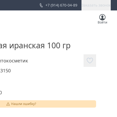
+7 (914) 670-04-89
Заказать звонок
Войти
я иранская 100 гр
токосметик
33150
0
Нашли ошибку?