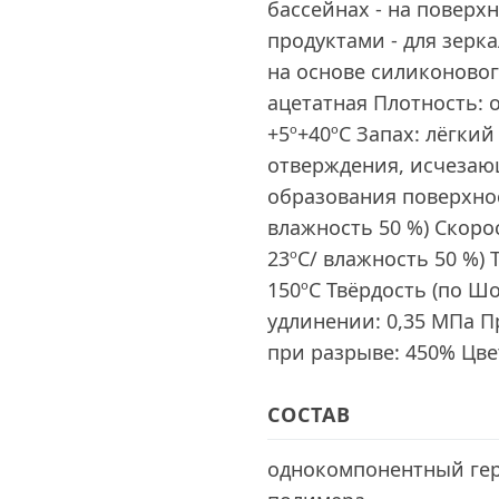
бассейнах - на повер
продуктами - для зерк
на основе силиконово
ацетатная Плотность: о
+5º+40ºC Запах: лёгки
отверждения, исчезаю
образования поверхнос
влажность 50 %) Скоро
23ºC/ влажность 50 %) 
150ºC Твёрдость (по Шо
удлинении: 0,35 MПa П
при разрыве: 450% Цве
СОСТАВ
однокомпонентный гер