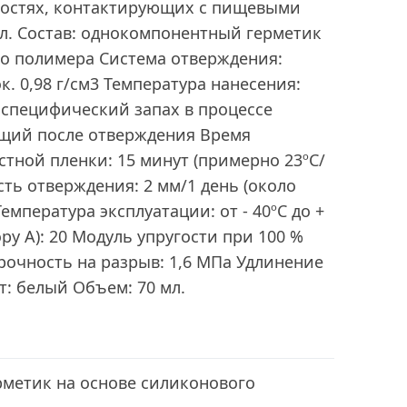
хностях, контактирующих с пищевыми
ал. Состав: однокомпонентный герметик
го полимера Система отверждения:
к. 0,98 г/см3 Температура нанесения:
й специфический запах в процессе
щий после отверждения Время
тной пленки: 15 минут (примерно 23ºC/
сть отверждения: 2 мм/1 день (около
Температура эксплуатации: от - 40ºC до +
ру A): 20 Модуль упругости при 100 %
рочность на разрыв: 1,6 MПa Удлинение
т: белый Объем: 70 мл.
метик на основе силиконового