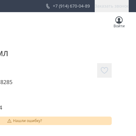
+7 (914) 670-04-89
Заказать звонок
Войти
мл
78285
4
Нашли ошибку?