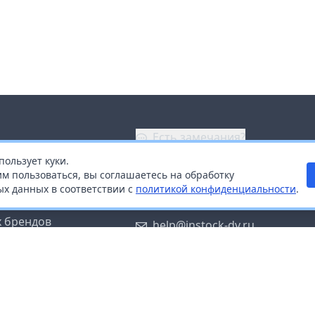
Есть замечания?
пользует куки.
ой
+7 (914) 670-04-89
м пользоваться, вы соглашаетесь на обработку
х данных в соответствии с
политикой конфиденциальности
.
дистрибьюторам
Заказать звонок
 брендов
help@instock-dv.ru
тку персональных