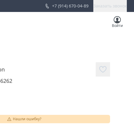
+7 (914) 670-04-89
Заказать звонок
Войти
on
66262
Нашли ошибку?