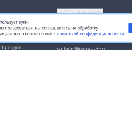
Есть замечания?
пользует куки.
ой
+7 (914) 670-04-89
м пользоваться, вы соглашаетесь на обработку
х данных в соответствии с
политикой конфиденциальности
.
дистрибьюторам
Заказать звонок
 брендов
help@instock-dv.ru
тку персональных