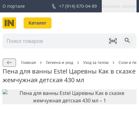
О портале
+7 (914) 670-04-89
Заказать звонок
Каталог
Главная
Гигиена и уход
Уход за телом
Соли и пе
Пена для ванны Estel Царевны Как в сказке
жемчужная детская 430 мл