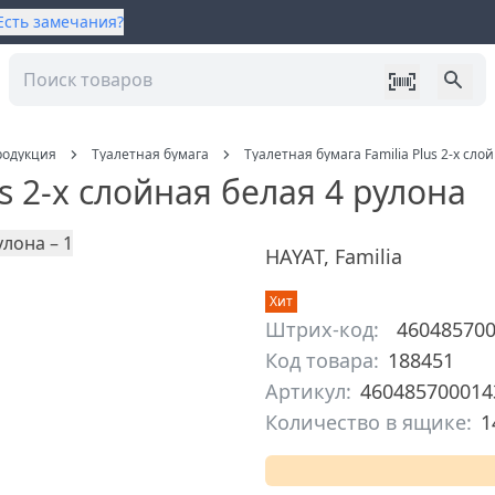
Есть замечания?
родукция
Туалетная бумага
Туалетная бумага Familia Plus 2-х сло
s 2-х слойная белая 4 рулона
HAYAT
,
Familia
Хит
Штрих-код:
46048570
Код товара:
188451
Артикул:
460485700014
Количество в ящике:
1