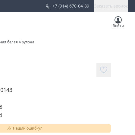
+7 (914) 670-04-89
Заказать звонок
Войти
йная белая 4 рулона
00143
3
4
Нашли ошибку?