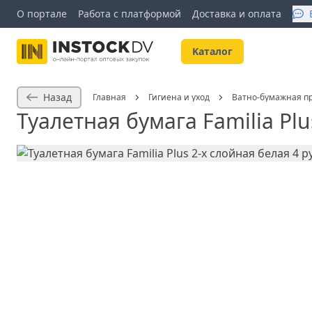
О портале
Работа с платформой
Доставка и оплата
Kаталог
Назад
Главная
Гигиена и уход
Ватно-бумажная п
Туалетная бумага Familia Plu