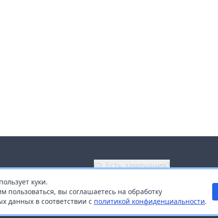
Есть замечания?
пользует куки.
ой
+7 (914) 670-04-89
м пользоваться, вы соглашаетесь на обработку
х данных в соответствии с
политикой конфиденциальности
.
дистрибьюторам
Заказать звонок