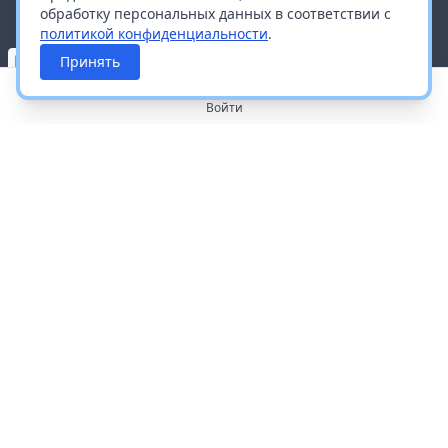
обработку персональных данных в соответствии с
политикой конфиденциальности
.
Принять
Войти
О портале
Работа с платформой
Производителям и дистрибьюторам
Продвижение ваших брендов
Публичная оферта
Согласие на обработку персональных данных
Доставка и оплата