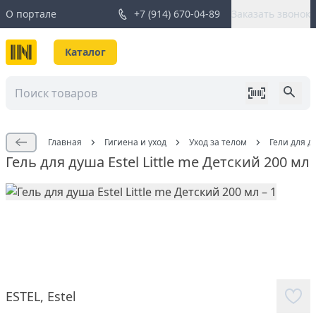
О портале
+7 (914) 670-04-89
Заказать звонок
Каталог
Главная
Гигиена и уход
Уход за телом
Гели для д
Гель для душа Estel Little me Детский 200 мл
ESTEL
,
Estel