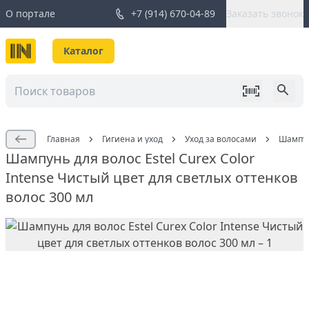
О портале
+7 (914) 670-04-89
Заказать звонок
Каталог
Главная
Гигиена и уход
Уход за волосами
Шампун
Шампунь для волос Estel Curex Color
Intense Чистый цвет для светлых оттенков
волос 300 мл