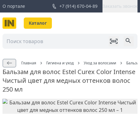
О портале
+7 (914) 670-04-89
Заказать звонок
Каталог
Главная
Гигиена и уход
Уход за волосами
Бальза
Бальзам для волос Estel Curex Color Intense
Чистый цвет для медных оттенков волос
250 мл