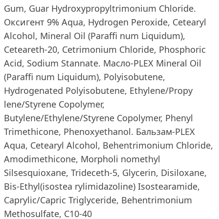
Gum, Guar Hydroxypropyltrimonium Chloride.
Оксигент 9% Aqua, Hydrogen Peroxide, Cetearyl
Alcohol, Mineral Oil (Paraffi num Liquidum),
Ceteareth-20, Cetrimonium Chloride, Phosphoric
Acid, Sodium Stannate. Масло-PLEX Mineral Oil
(Paraffi num Liquidum), Polyisobutene,
Hydrogenated Polyisobutene, Ethylene/Propy
lene/Styrene Copolymer,
Butylene/Ethylene/Styrene Copolymer, Phenyl
Trimethicone, Phenoxyethanol. Бальзам-PLEX
Aqua, Cetearyl Alcohol, Behentrimonium Chloride,
Amodimethicone, Morpholi nomethyl
Silsesquioxane, Trideceth-5, Glycerin, Disiloxane,
Bis-Ethyl(isostea rylimidazoline) Isostearamide,
Caprylic/Capric Triglyceride, Behentrimonium
Methosulfate, C10-40