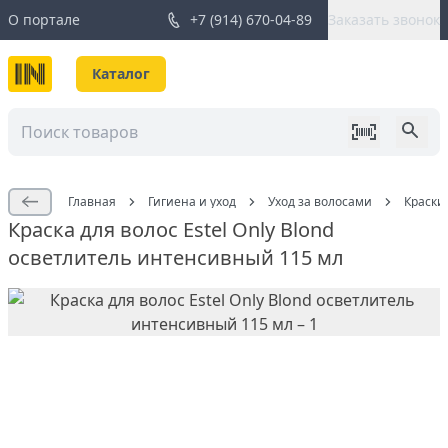
О портале
+7 (914) 670-04-89
Заказать звонок
Каталог
Главная
Гигиена и уход
Уход за волосами
Краски
Краска для волос Estel Only Blond
осветлитель интенсивный 115 мл