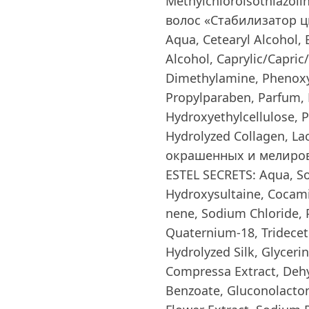
Methylchloroisothiazoli
волос «Стабилизатор цв
Aqua, Cetearyl Alcohol,
Alcohol, Caprylic/Capric
Dimethylamine, Phenoxy
Propylparaben, Parfum, B
Hydroxyethylcellulose, 
Hydrolyzed Collagen, L
окрашенных и мелиров
ESTEL SECRETS: Aqua, S
Hydroxysultaine, Cocam
nene, Sodium Chloride, P
Quaternium-18, Tridecet
Hydrolyzed Silk, Glyceri
Compressa Extract, Dehy
Benzoate, Gluconolacton