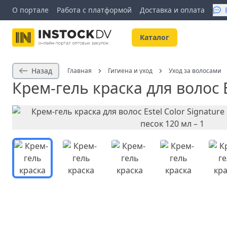
О портале
Работа с платформой
Доставка и оплата
Kаталог
Назад
Главная
Гигиена и уход
Уход за волосами
Крем-гель краска для волос E