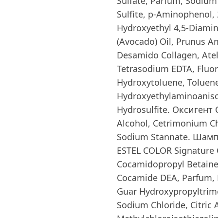
Sulfate, Parfum, Sodium
Sulfite, p-Aminophenol,
Hydroxyethyl 4,5-Diamin
(Avocado) Oil, Prunus A
Desamido Collagen, Atel
Tetrasodium EDTA, Fluor
Hydroxytoluene, Toluene
Hydroxyethylaminoaniso
Hydrosulfite. Оксигент 
Alcohol, Cetrimonium Ch
Sodium Stannate. Шамп
ESTEL COLOR Signature С
Cocamidopropyl Betaine,
Cocamide DEA, Parfum, Be
Guar Hydroxypropyltrim
Sodium Chloride, Citric 