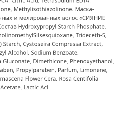
CA, Citric Acid, Tetrasodium EDTA,
none, Methylisothiazolinone. Маска-
нных и мелированных волос «СИЯНИЕ
остав Hydroxypropyl Starch Phosphate,
linomethylSilsesquioxane, Trideceth-5,
) Starch, Cystoseira Compressa Extract,
zyl Alcohol, Sodium Benzoate,
m Gluconate, Dimethicone, Phenoxyethanol,
raben, Propylparaben, Parfum, Limonene,
amascena Flower Cera, Rosa Centifolia
Acetate, Lactic Aci