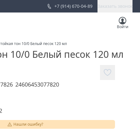
+7 (914) 670-04-89
Заказать звонок
Войти
 Стойкая тон 10/0 Белый песок 120 мл
тон 10/0 Белый песок 120 мл
77826
24606453077820
2
Нашли ошибку?