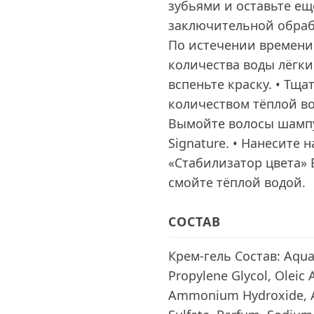
зубьями и оставьте ещё
заключительной обра
По истечении времен
количества воды лёг
вспеньте краску. • Тщ
количеством тёплой во
Вымойте волосы шампу
Signature. • Нанесите
«Стабилизатор цвета» 
смойте тёплой водой.
СОСТАВ
Крем-гель Состав: Aqua,
Propylene Glycol, Oleic A
Ammonium Hydroxide, A