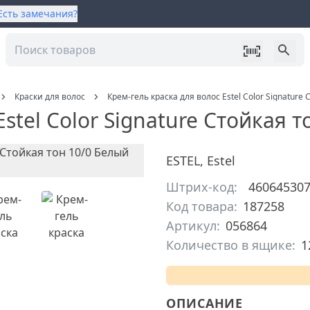
Есть замечания?
Краски для волос
Крем-гель краска для волос Estel Color Signature
stel Color Signature Стойкая 
ESTEL
,
Estel
Штрих-код:
46064530
Код товара:
187258
Артикул:
056864
Количество в ящике:
1
ОПИСАНИЕ