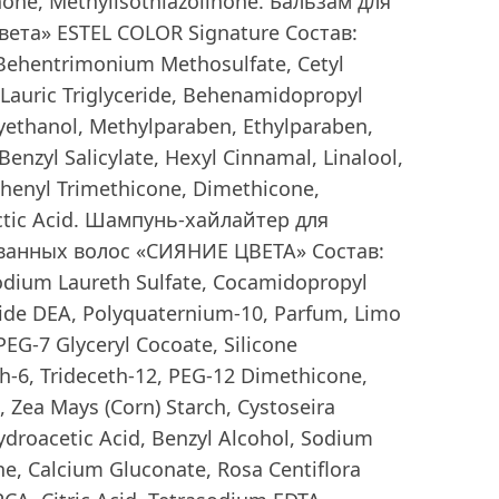
none, Methylisothiazolinone. Бальзам для
ета» ESTEL COLOR Signature Состав:
 Behentrimonium Methosulfate, Cetyl
/Lauric Triglyceride, Behenamidopropyl
ethanol, Methylparaben, Ethylparaben,
enzyl Salicylate, Hexyl Cinnamal, Linalool,
Phenyl Trimethicone, Dimethicone,
actic Acid. Шампунь-хайлайтер для
анных волос «СИЯНИЕ ЦВЕТА» Состав:
odium Laureth Sulfate, Cocamidopropyl
ide DEA, Polyquaternium-10, Pаrfum, Limo
EG-7 Glyceryl Cocoate, Silicone
h-6, Trideceth-12, PEG-12 Dimethicone,
n, Zea Mays (Corn) Starch, Cystoseira
droacetic Acid, Benzyl Alcohol, Sodium
e, Calcium Gluconate, Rosa Centiflora