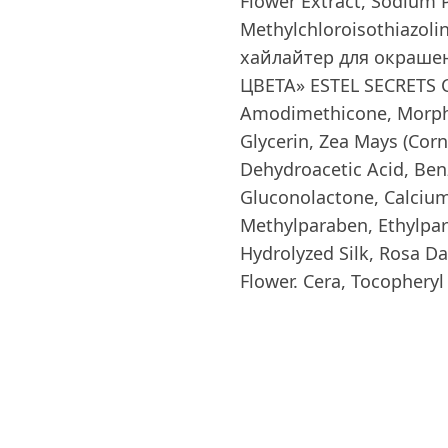
Flower Extract, Sodium P
Methylchloroisothiazoli
хайлайтер для окраше
ЦВЕТА» ESTEL SECRETS С
Amodimethicone, Morpho
Glycerin, Zea Mays (Corn
Dehydroacetic Acid, Ben
Gluconolactone, Calciu
Methylparaben, Ethylpa
Hydrolyzed Silk, Rosa D
Flower. Cera, Tocopheryl 