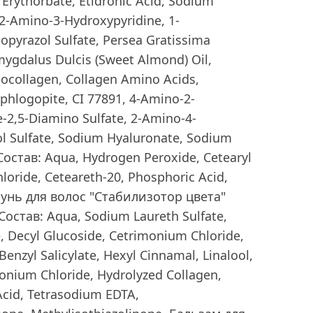
 Erythorbate, Etidronic Acid, Sodium
 2-Amino-3-Hydroxypyridine, 1-
opyrazol Sulfate, Persea Gratissima
mygdalus Dulcis (Sweet Almond) Oil,
ocollagen, Collagen Amino Acids,
phlogopite, CI 77891, 4-Amino-2-
-2,5-Diamino Sulfate, 2-Amino-4-
l Sulfate, Sodium Hyaluronate, Sodium
Состав: Aqua, Hydrogen Peroxide, Cetearyl
loride, Ceteareth-20, Phosphoric Acid,
унь для волос "Стабилизотор цвета"
остав: Aqua, Sodium Laureth Sulfate,
 Decyl Glucoside, Cetrimonium Chloride,
nzyl Salicylate, Hexyl Cinnamal, Linalool,
onium Chloride, Hydrolyzed Collagen,
Acid, Tetrasodium EDTA,