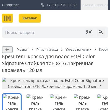
О портале
+7 (914) 670-04-89
Заказать звонок
Каталог
Главная
Гигиена и уход
Уход за волосами
Краски
Крем-гель краска для волос Estel Color
Signature Стойкая тон 8/16 Лакричная
карамель 120 мл