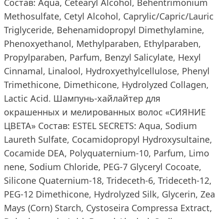
Состав: Aqua, Cetearyl Alcohol, Behentrimonium
Methosulfate, Cetyl Alcohol, Caprylic/Capric/Lauric
Triglyceride, Behenamidopropyl Dimethylamine,
Phenoxyethanol, Methylparaben, Ethylparaben,
Propylparaben, Parfum, Benzyl Salicylate, Hexyl
Cinnamal, Linalool, Hydroxyethylcellulose, Phenyl
Trimethicone, Dimethicone, Hydrolyzed Collagen,
Lactic Acid. Шампунь-хайлайтер для
окрашенных и мелированных волос «СИЯНИЕ
ЦВЕТА» Состав: ESTEL SECRETS: Aqua, Sodium
Laureth Sulfate, Cocamidopropyl Hydroxysultaine,
Cocamide DEA, Polyquaternium-10, Pаrfum, Limo
nene, Sodium Chloride, PEG-7 Glyceryl Cocoate,
Silicone Quaternium-18, Trideceth-6, Trideceth-12,
PEG-12 Dimethicone, Hydrolyzed Silk, Glycerin, Zea
Mays (Corn) Starch, Cystoseira Compressa Extract,