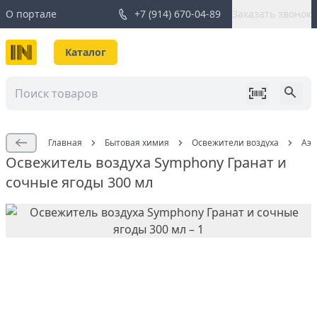
О портале
+7 (914) 670-04-89
Заказать звонок
Каталог
Главная
Бытовая химия
Освежители воздуха
Аэр
Освежитель воздуха Symphony Гранат и
сочные ягоды 300 мл