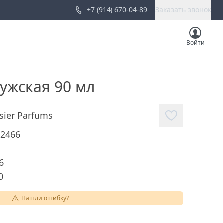
+7 (914) 670-04-89
Заказать звонок
Войти
мужская 90 мл
isier Parfums
22466
6
0
Нашли ошибку?