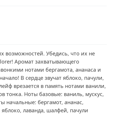
х возможностей. Убедись, что их не
plorer! Аромат захватывающего
звонкими нотами бергамота, ананаса и
ачало! В сердце звучат яблоко, пачули,
лейф врезается в память нотами ванили,
ов тонка. Ноты базовые: ваниль, мускус,
ты начальные: бергамот, ананас,
 яблоко, лаванда, шалфей, пачули