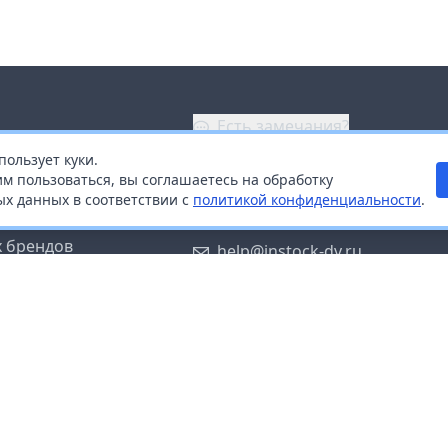
Есть замечания?
пользует куки.
ой
+7 (914) 670-04-89
м пользоваться, вы соглашаетесь на обработку
х данных в соответствии с
политикой конфиденциальности
.
дистрибьюторам
Заказать звонок
 брендов
help@instock-dv.ru
тку персональных