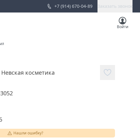
+7 (914) 670-04-89
Заказать звонок
Войти
мл
,
Невская косметика
93052
6
Нашли ошибку?