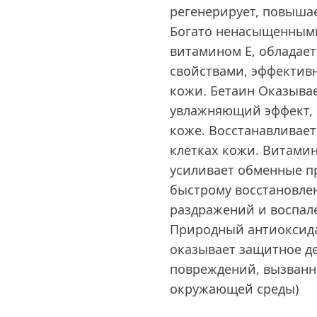
регенерирует, повыша
Богато ненасыщенными 
витамином Е, обладае
свойствами, эффектив
кожи. Бетаин Оказыва
увлажняющий эффект, 
коже. Восстанавливает
клетках кожи. Витамин
усиливает обменные пр
быстрому восстановле
раздражений и воспал
Природный антиоксидан
оказывает защитное д
повреждений, вызванн
окружающей среды)