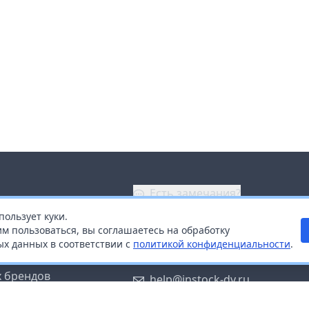
Есть замечания?
пользует куки.
ой
+7 (914) 670-04-89
м пользоваться, вы соглашаетесь на обработку
х данных в соответствии с
политикой конфиденциальности
.
дистрибьюторам
Заказать звонок
 брендов
help@instock-dv.ru