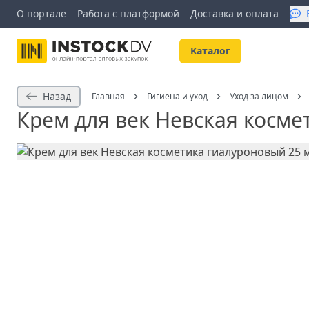
О портале
Работа с платформой
Доставка и оплата
Kаталог
Назад
Главная
Гигиена и уход
Уход за лицом
Крем для век Невская косме