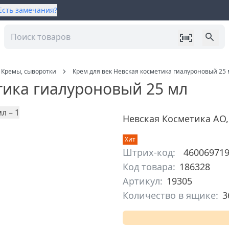
Есть замечания?
Кремы, сыворотки
Крем для век Невская косметика гиалуроновый 25 
тика гиалуроновый 25 мл
Невская Косметика АО
Хит
Штрих-код:
46006971
Код товара:
186328
Артикул:
19305
Количество в ящике:
3