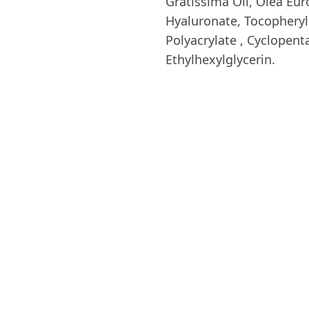
Gratissima Oil, Olea Eur
Hyaluronate, Tocopheryl
Polyacrylate , Cуclopen
Ethylhexylglycerin.