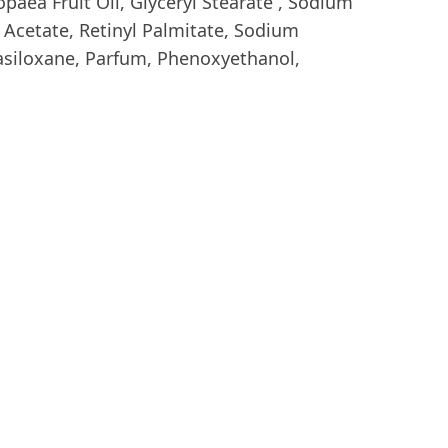
opaea Fruit Oil, Glyceryl Stearate , Sodium
 Acetate, Retinyl Palmitate, Sodium
tasiloxane, Parfum, Phenoxyethanol,