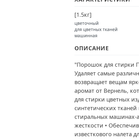
[
1.5кг
]
цветочный
для цветных тканей
машинная
ОПИСАНИЕ
"Порошок для стирки П
Удаляет самые различн
возвращает вещам ярк
аромат от Вернель, ко
для стирки цветных и
синтетических тканей 
стиральных машинах-а
жесткости • Обеспечив
известкового налета д