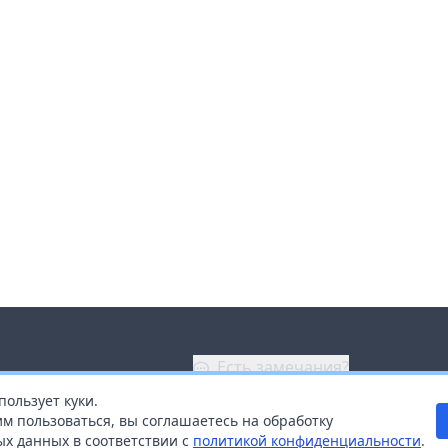
Есть замечания?
пользует куки.
ой
+7 (914) 670-04-89
м пользоваться, вы соглашаетесь на обработку
х данных в соответствии с
политикой конфиденциальности
.
дистрибьюторам