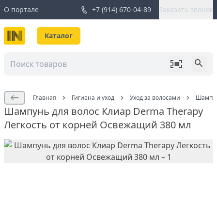
О портале
+7 (914) 670-04-89
Заказать звонок
Каталог
Главная
Гигиена и уход
Уход за волосами
Шампун
Шампунь для волос Клиар Derma Therapy
Легкость от корней Освежащий 380 мл