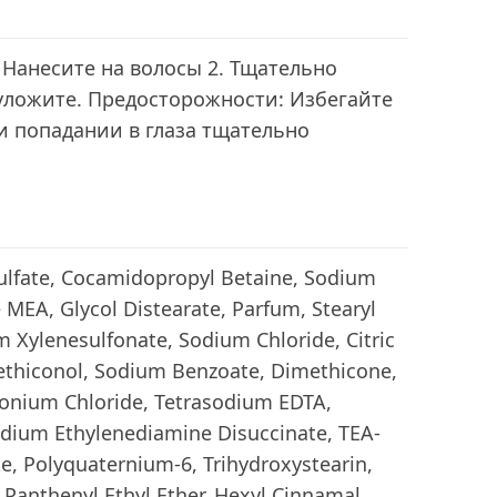
 Нанесите на волосы 2. Тщательно
уложите. Предосторожности: Избегайте
ри попадании в глаза тщательно
ulfate, Cocamidopropyl Betaine, Sodium
 MEA, Glycol Distearate, Parfum, Stearyl
m Xylenesulfonate, Sodium Chloride, Citric
methiconol, Sodium Benzoate, Dimethicone,
onium Chloride, Tetrasodium EDTA,
dium Ethylenediamine Disuccinate, TEA-
, Polyquaternium-6, Trihydroxystearin,
 Panthenyl Ethyl Ether, Hexyl Cinnamal,