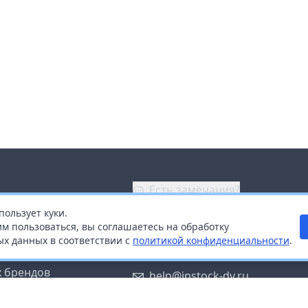
Есть замечания?
пользует куки.
ой
+7 (914) 670-04-89
м пользоваться, вы соглашаетесь на обработку
х данных в соответствии с
политикой конфиденциальности
.
дистрибьюторам
Заказать звонок
 брендов
help@instock-dv.ru