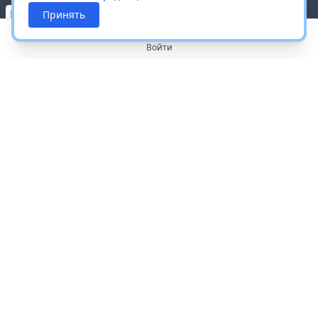
Принять
Войти
О портале
Работа с платформой
Производителям и дистрибьюторам
Продвижение ваших брендов
Публичная оферта
Согласие на обработку персональных данных
Доставка и оплата
Контакты