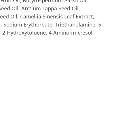
Fruit Oil, Butyrospermum Parkii Oil,
Seed Oil, Arctium Lappa Seed Oil,
d Oil, Camellia Sinensis Leaf Extract,
 Sodium Erythorbate, Triethanolamine, 5-
o-2-Hydroxytoluene, 4-Amino-m-cresol.