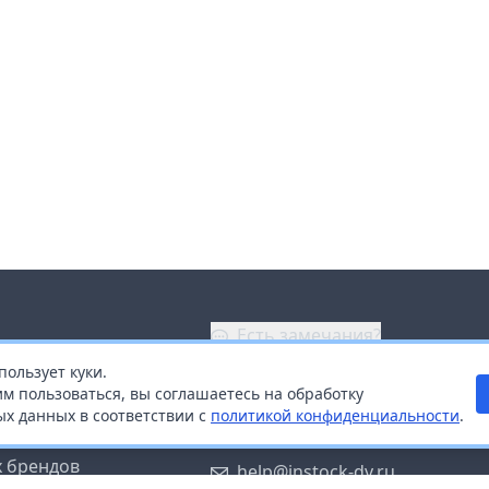
Есть замечания?
пользует куки.
ой
+7 (914) 670-04-89
м пользоваться, вы соглашаетесь на обработку
х данных в соответствии с
политикой конфиденциальности
.
дистрибьюторам
Заказать звонок
 брендов
help@instock-dv.ru