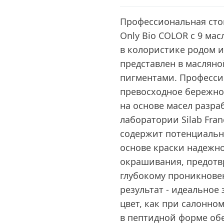
Профессиональная стой
Only Bio COLOR с 9 мас
в колористике родом 
представлен в маслян
пигментами. Професси
превосходное бережно
на основе масел разра
лаборатории Silab Fra
содержит потенциально
основе краски надежн
окрашивания, предотв
глубокому проникновен
результат - идеальное
цвет, как при салонн
в пептидной форме об