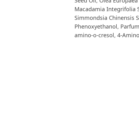
Seed Oil, Olea Europaea 
Macadamia Integrifolia 
Simmondsia Chinensis See
Phenoxyethanol, Parfum,
amino-o-cresol, 4-Amin