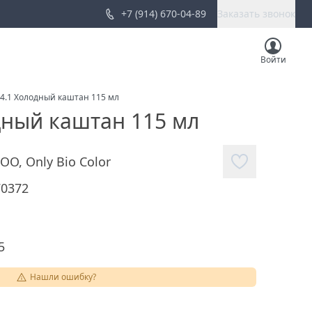
+7 (914) 670-04-89
Заказать звонок
Войти
н 4.1 Холодный каштан 115 мл
одный каштан 115 мл
ООО
,
Only Bio Color
70372
5
Нашли ошибку?