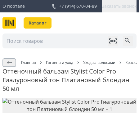
О портале
+7 (914) 670-04-89
Заказать звонок
Каталог
Главная
Гигиена и уход
Уход за волосами
Краски
Оттеночный бальзам Stylist Color Pro
Гиалуроновый тон Платиновый блондин
50 мл