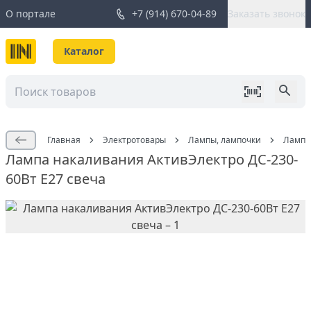
О портале
+7 (914) 670-04-89
Заказать звонок
Каталог
Главная
Электротовары
Лампы, лампочки
Лампа 
Лампа накаливания АктивЭлектро ДС-230-
60Вт Е27 свеча