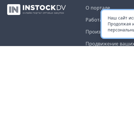
О портале
Наш сайт ис
Работа с платформ
Продолжая и
персональны
Производителям и 
Продвижение ваших
Публичная оферта
Согласие на обрабо
данных
Доставка и оплата
Контакты
Карта сайта
©
2026
InStock