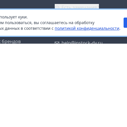
Есть замечания?
пользует куки.
ой
+7 (914) 670-04-89
м пользоваться, вы соглашаетесь на обработку
х данных в соответствии с
политикой конфиденциальности
.
дистрибьюторам
Заказать звонок
 брендов
help@instock-dv.ru
тку персональных