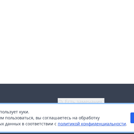
Есть замечания?
пользует куки.
ой
+7 (914) 670-04-89
м пользоваться, вы соглашаетесь на обработку
х данных в соответствии с
политикой конфиденциальности
.
дистрибьюторам
Заказать звонок