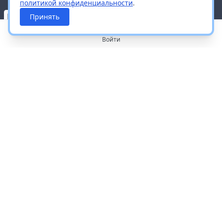
политикой конфиденциальности
.
Принять
Войти
О портале
Работа с платформой
Производителям и дистрибьюторам
Продвижение ваших брендов
Публичная оферта
Согласие на обработку персональных данных
Доставка и оплата