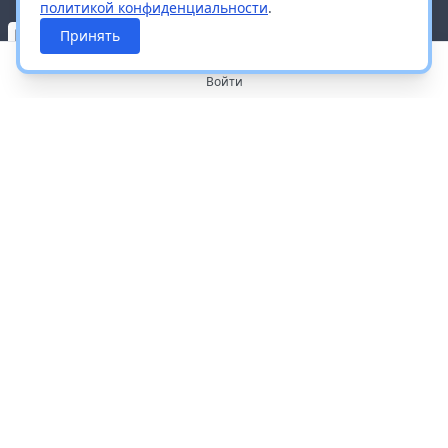
политикой конфиденциальности
.
Принять
Войти
О портале
Работа с платформой
Производителям и дистрибьюторам
Продвижение ваших брендов
Публичная оферта
Согласие на обработку персональных данных
Доставка и оплата