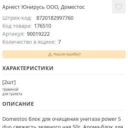
Арнест Юнирусь ООО
,
Доместос
Штрих-код:
8720182997760
Код товара:
176510
Артикул:
90019222
Количество в ящике:
7
Нашли ошибку?
ХАРАКТЕРИСТИКИ
[
2шт
]
травяной
для туалета
ОПИСАНИЕ
Domestos блок для очищения унитаза power 5
duo свежесть зеленого чая 50г. Арома-блок для