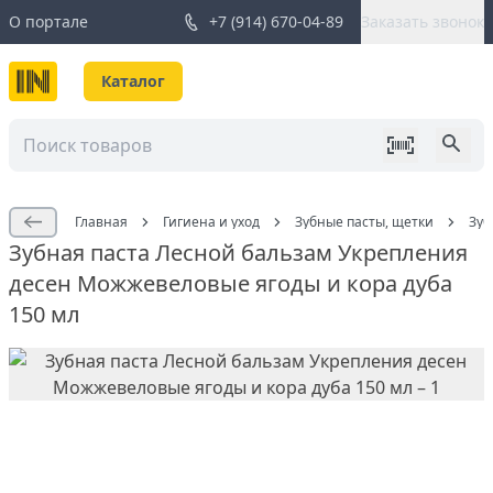
О портале
+7 (914) 670-04-89
Заказать звонок
Каталог
Главная
Гигиена и уход
Зубные пасты, щетки
Зуб
Зубная паста Лесной бальзам Укрепления
десен Можжевеловые ягоды и кора дуба
150 мл