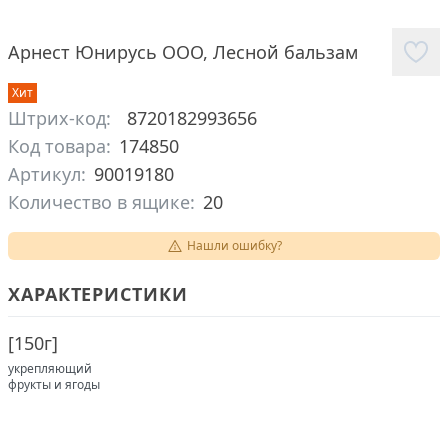
Арнест Юнирусь ООО
,
Лесной бальзам
Хит
Штрих-код:
8720182993656
Код товара:
174850
Артикул:
90019180
Количество в ящике:
20
Нашли ошибку?
ХАРАКТЕРИСТИКИ
[
150г
]
укрепляющий
фрукты и ягоды