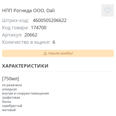
НПП Рогнеда ООО
,
Dali
Штрих-код:
4600505206622
Код товара:
174700
Артикул:
20662
Количество в ящике:
6
Нашли ошибку?
ХАРАКТЕРИСТИКИ
[
750мл
]
по ржавчине
алкидная
внутри и снаружи помещения
графитовая
банка
серебристый
матовый