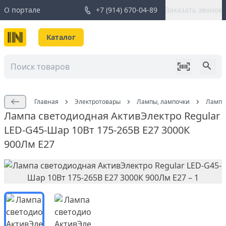
О портале
+7 (914) 670-04-89
Заказать звонок
Каталог
Главная
Электротовары
Лампы, лампочки
Лампа 
Лампа светодиодная АктивЭлектро Regular
LED-G45-Шар 10Вт 175-265В Е27 3000К
900Лм Е27