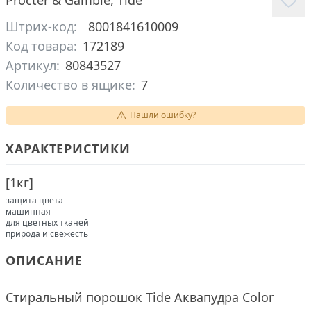
Procter & Gamble
,
Tide
Штрих-код:
8001841610009
Код товара:
172189
Артикул:
80843527
Количество в ящике:
7
Нашли ошибку?
ХАРАКТЕРИСТИКИ
[
1кг
]
защита цвета
машинная
для цветных тканей
природа и свежесть
ОПИСАНИЕ
Стиральный порошок Tide Аквапудра Color