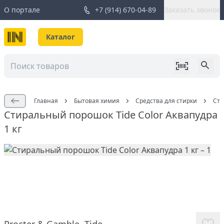
О портале
+7 (914) 670-04-89
Заказать звонок
Каталог
Главная
Бытовая химия
Средства для стирки
Сти
Стиральный порошок Tide Color Аквапудра
1 кг