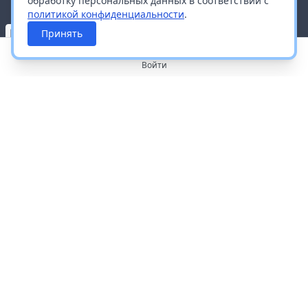
обработку персональных данных в соответствии с
политикой конфиденциальности
.
Принять
Войти
О портале
Работа с платформой
Производителям и дистрибьюторам
Продвижение ваших брендов
Публичная оферта
Согласие на обработку персональных данных
Доставка и оплата