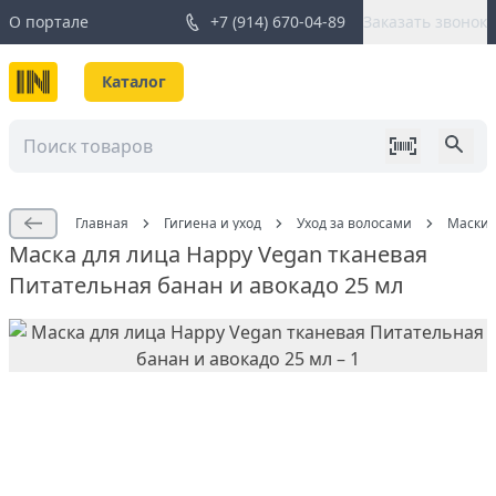
О портале
+7 (914) 670-04-89
Заказать звонок
Каталог
Главная
Гигиена и уход
Уход за волосами
Маски 
Маска для лица Happy Vegan тканевая
Питательная банан и авокадо 25 мл