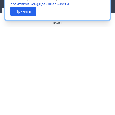
политикой конфиденциальности
.
Принять
Войти
О портале
Работа с платформой
Производителям и дистрибьюторам
Продвижение ваших брендов
Публичная оферта
Согласие на обработку персональных данных
Доставка и оплата