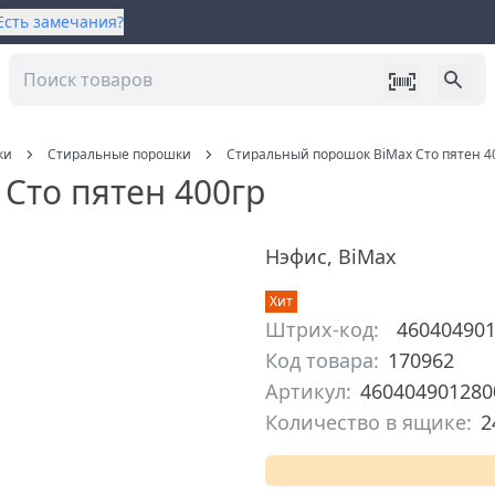
Есть замечания?
ки
Стиральные порошки
Стиральный порошок BiMax Сто пятен 4
Сто пятен 400гр
Нэфис
,
BiMax
Хит
Штрих-код:
46040490
Код товара:
170962
Артикул:
460404901280
Количество в ящике:
2