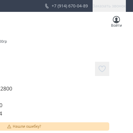
+7 (914) 670-04-89
Заказать звонок
Войти
00гр
12800
0
4
Нашли ошибку?