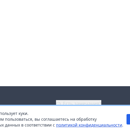
Есть замечания?
пользует куки.
ой
+7 (914) 670-04-89
м пользоваться, вы соглашаетесь на обработку
х данных в соответствии с
политикой конфиденциальности
.
дистрибьюторам
Заказать звонок