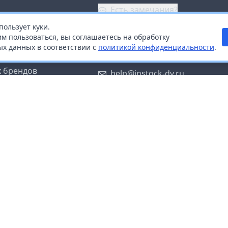
Есть замечания?
пользует куки.
ой
+7 (914) 670-04-89
м пользоваться, вы соглашаетесь на обработку
х данных в соответствии с
политикой конфиденциальности
.
дистрибьюторам
Заказать звонок
 брендов
help@instock-dv.ru
тку персональных