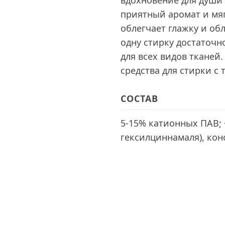
вдохновение для души 
приятный аромат и мя
облегчает глажку и об
одну стирку достаточ
для всех видов тканей
средства для стирки с 
СОСТАВ
5-15% катионных ПАВ; 
гексилциннамаля), кон