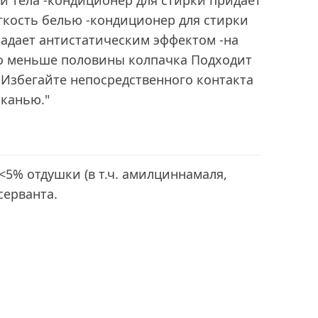
и тела -кондиционер для стирки придает
гкость белью -кондиционер для стирки
ладает антистатическим эффектом -на
но меньше половины колпачка Подходит
. Избегайте непосредственного контакта
тканью."
<5% отдушки (в т.ч. амилциннамаля,
серванта.