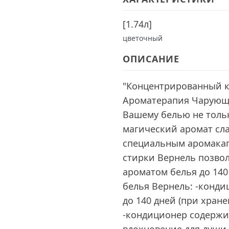
[
1.74л
]
цветочный
ОПИСАНИЕ
"Концентрированный к
Ароматерапия Чарующая
Вашему белью не тольк
магический аромат сла
специальным аромакап
стирки Вернель позво
ароматом белья до 14
белья Вернель: -конди
до 140 дней (при хран
-кондиционер содержи