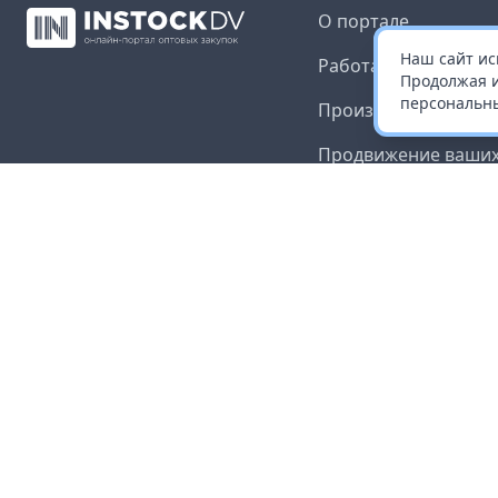
О портале
Наш сайт ис
Работа с платформ
Продолжая и
персональны
Производителям и 
Продвижение ваших
Публичная оферта
Согласие на обрабо
данных
Доставка и оплата
Контакты
Карта сайта
©
2026
InStock