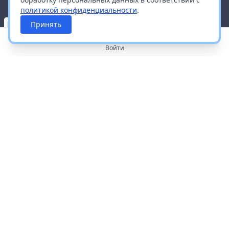
политикой конфиденциальности
.
Принять
Войти
О портале
Работа с платформой
Производителям и дистрибьюторам
Продвижение ваших брендов
Публичная оферта
Согласие на обработку персональных данных
Доставка и оплата