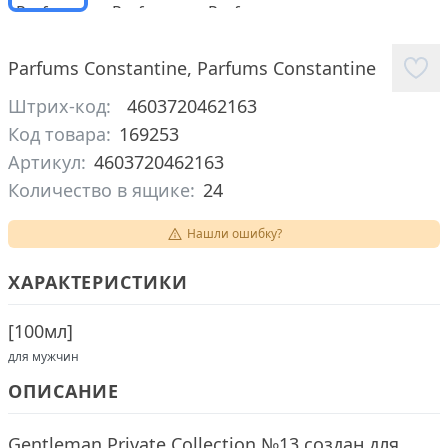
Parfums Constantine
,
Parfums Constantine
Штрих-код:
4603720462163
Код товара:
169253
Артикул:
4603720462163
Количество в ящике:
24
Нашли ошибку?
ХАРАКТЕРИСТИКИ
[
100мл
]
для мужчин
ОПИСАНИЕ
Gentleman Private Collection №13 создан для