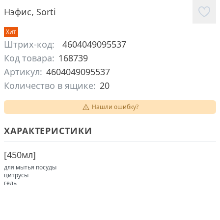
Нэфис
,
Sorti
Хит
Штрих-код:
4604049095537
Код товара:
168739
Артикул:
4604049095537
Количество в ящике:
20
Нашли ошибку?
ХАРАКТЕРИСТИКИ
[
450мл
]
для мытья посуды
цитрусы
гель