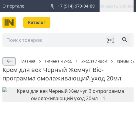
О портале
+7 (914) 670-04-89
Заказать звонок
Каталог
Главная
Гигиена и уход
Уход за лицом
Кремы, сы
Крем для век Черный Жемчуг Bio-
программа омолаживающий уход 20мл