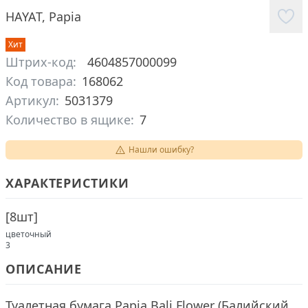
HAYAT
,
Papia
Хит
Штрих-код:
4604857000099
Код товара:
168062
Артикул:
5031379
Количество в ящике:
7
Нашли ошибку?
ХАРАКТЕРИСТИКИ
[
8шт
]
цветочный
3
ОПИСАНИЕ
Туалетная бумага Papia Bali Flower (Балийский